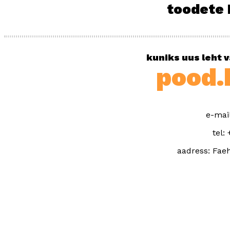
toodete 
kuniks uus leht v
pood.h
e-mai
tel:
aadress: Faeh